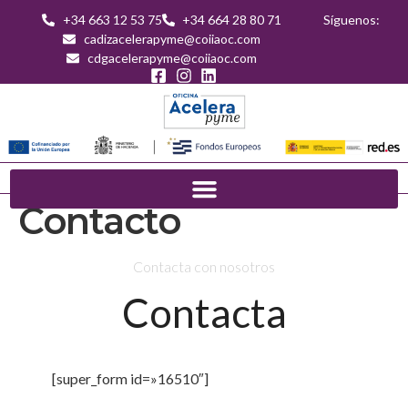
+34 663 12 53 75
+34 664 28 80 71
Síguenos:
cadizacelerapyme@coiiaoc.com
cdgacelerapyme@coiiaoc.com
Contacto
Contacta con nosotros
Contacta
[super_form id=»16510″]