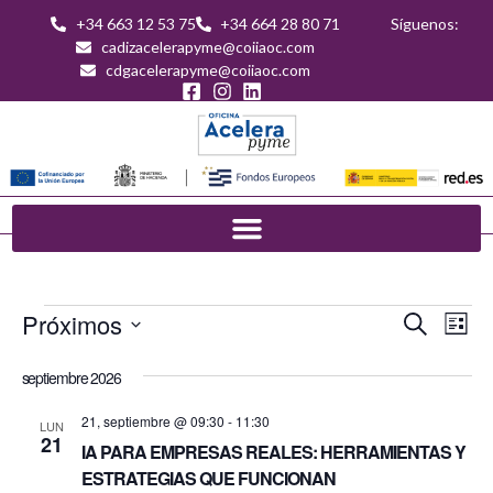
+34 663 12 53 75
+34 664 28 80 71
Síguenos:
cadizacelerapyme@coiiaoc.com
cdgacelerapyme@coiiaoc.com
Nave
Na
Próximos
Buscar
Lista
de
SELECCIONAR
de
FECHA.
septiembre 2026
vis
búsq
de
21, septiembre @ 09:30
-
11:30
LUN
Ev
21
y
IA PARA EMPRESAS REALES: HERRAMIENTAS Y
ESTRATEGIAS QUE FUNCIONAN