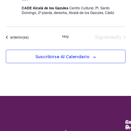
CADE Alcalá de los Gazules
Centro Cultural, Pl. Santo
Domingo, 2ª planta, derecha, Alcalá de los Gazules, Cádiz
Eventos
Hoy
Siguiente(s)
Eventos
anterior(es)
Suscribirse Al Calendario
Co
Co
Av
Le