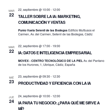
vistas
de
22, septiembre @ 10:00
-
12:00
MAR
22
TALLER SOBRE LA IA: MARKETING,
Even
COMUNICACIÓN Y VENTAS
Punto Vuela Setenil de las Bodegas
Edificio Multiusos el
Carmen, Av. del Carmen, Setenil de las Bodegas, Cádiz
22, septiembre @ 17:00
-
19:00
MAR
22
IA: DATOS E INTELIGENCIA EMPRESARIAL
MOVEX - CENTRO TECNOLÓGICO DE LA PIEL
Av. del Pantano
de los Hurones, 1, Ubrique, Cádiz, España
23, septiembre @ 09:30
-
12:30
MIÉ
23
PRODUCTIVIDAD Y EFICIENCIA CON LA IA
24, septiembre @ 10:00
-
12:00
JUE
24
IA PARA TU NEGOCIO: ¿PARA QUÉ ME SIRVE A
MÍ?