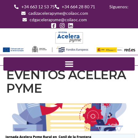
+34 663 12 53 75
+34 664 28 80 71
Síguenos:
cadizacelerapyme@coiiaoc.com
cdgacelerapyme@coiiaoc.com
EVENTOS ACELERA
PYME