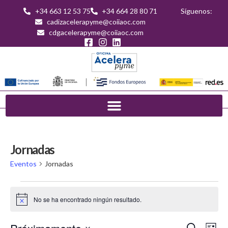
+34 663 12 53 75
+34 664 28 80 71
Síguenos:
cadizacelerapyme@coiiaoc.com
cdgacelerapyme@coiiaoc.com
Jornadas
Eventos
Jornadas
No se ha encontrado ningún resultado.
Aviso
Na
Buscar