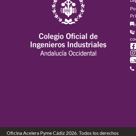
Pol
Pr
Pol
de
co
Oficina Acelera Pyme Cádiz 2026. Todos los derechos