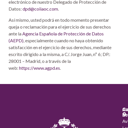
electrónico de nuestro Delegado de Protección de
Datos:
dpd@coiiaoc.com
.
Así mismo, usted podrá en todo momento presentar
queja o reclamación para el ejercicio de sus derechos
ante la
Agencia Española de Protección de Datos
(AEPD)
, especialmente cuando no haya obtenido
satisfacción en el ejercicio de sus derechos, mediante
escrito dirigido a la misma, a C/. Jorge Juan, nº 6; DP.:
28001 – Madrid, o a través de la
web:
https://www.agpd.es
.
Co
Co
Av
Le
Av
Le