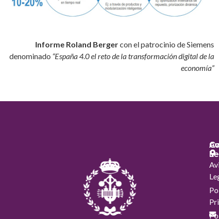
Informe Roland Berger
con el patrocinio de Siemens
denominado
“España 4.0 el reto de la transformación digital de la
economía”
Co
Co
Av
Le
Av
Le
Pol
Pr
Pol