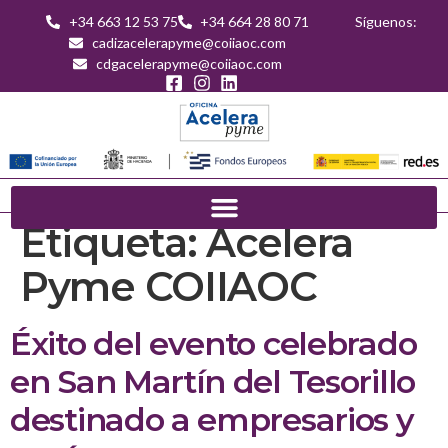
+34 663 12 53 75
+34 664 28 80 71
Síguenos:
cadizacelerapyme@coiiaoc.com
cdgacelerapyme@coiiaoc.com
Etiqueta:
Acelera
Pyme COIIAOC
Éxito del evento celebrado
en San Martín del Tesorillo
destinado a empresarios y