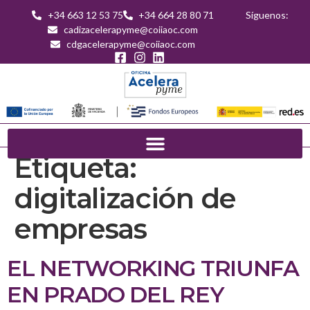
+34 663 12 53 75
+34 664 28 80 71
Síguenos:
cadizacelerapyme@coiiaoc.com
cdgacelerapyme@coiiaoc.com
Etiqueta:
digitalización de
empresas
EL NETWORKING TRIUNFA
EN PRADO DEL REY