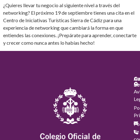
¿Quieres llevar tu negocio al siguiente nivel a través del
networking? El próximo 19 de septiembre tienes una cita en el
Centro de Iniciativas Turísticas Sierra de Cádiz para una
experiencia de networking que cambiará la forma en que
entiendes las conexiones. ¡Prepárate para aprender, conectarte
y crecer como nunca antes lo habías hecho!
Co
Co
Av
Le
Av
Le
Pol
Pr
Pol
de
co