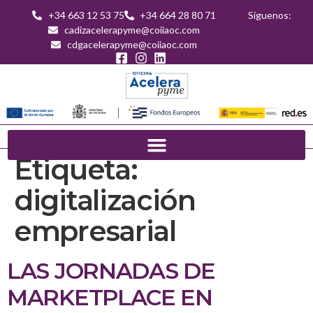
+34 663 12 53 75
+34 664 28 80 71
Síguenos:
cadizacelerapyme@coiiaoc.com
cdgacelerapyme@coiiaoc.com
Etiqueta:
digitalización
empresarial
LAS JORNADAS DE
MARKETPLACE EN