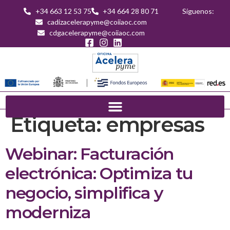
+34 663 12 53 75
+34 664 28 80 71
Síguenos:
cadizacelerapyme@coiiaoc.com
cdgacelerapyme@coiiaoc.com
Etiqueta:
empresas
Webinar: Facturación
electrónica: Optimiza tu
negocio, simplifica y
moderniza