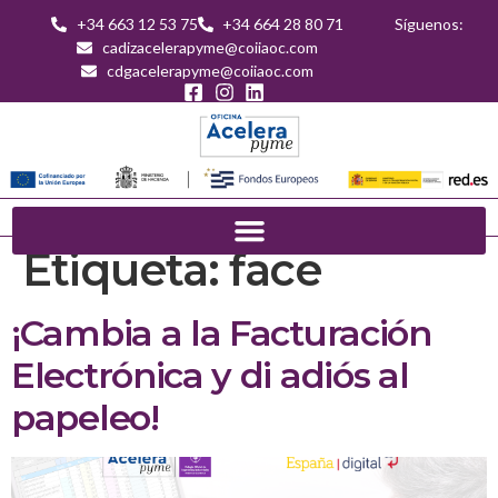
+34 663 12 53 75
+34 664 28 80 71
Síguenos:
cadizacelerapyme@coiiaoc.com
cdgacelerapyme@coiiaoc.com
Etiqueta:
face
¡Cambia a la Facturación
Electrónica y di adiós al
papeleo!