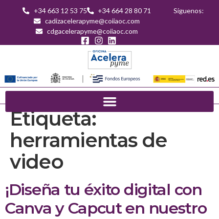
+34 663 12 53 75
+34 664 28 80 71
Síguenos:
cadizacelerapyme@coiiaoc.com
cdgacelerapyme@coiiaoc.com
Etiqueta:
herramientas de
video
¡Diseña tu éxito digital con
Canva y Capcut en nuestro