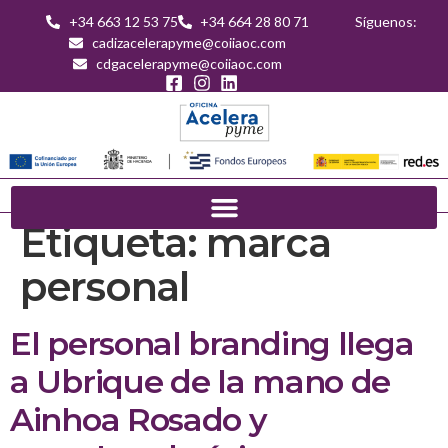
+34 663 12 53 75
+34 664 28 80 71
Síguenos:
cadizacelerapyme@coiiaoc.com
cdgacelerapyme@coiiaoc.com
Etiqueta:
marca
personal
El personal branding llega
a Ubrique de la mano de
Ainhoa Rosado y