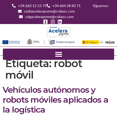
+34 663 12 53 75
+34 664 28 80 71
Síguenos:
cadizacelerapyme@coiiaoc.com
cdgacelerapyme@coiiaoc.com
Etiqueta:
robot
móvil
Vehículos autónomos y
robots móviles aplicados a
la logística