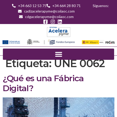
+34 663 12 53 75
+34 664 28 80 71
Síguenos:
cadizacelerapyme@coiiaoc.com
cdgacelerapyme@coiiaoc.com
Etiqueta:
UNE 0062
¿Qué es una Fábrica
Digital?