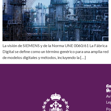
La visión de SIEMENS y de la Norma UNE 0060/61 La Fábrica
Digital se define como un término genérico para una amplia red
de modelos digitales y métodos, incluyendo la […]
Co
Co
Av
Le
Av
Le
Pol