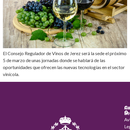
El Consejo Regulador de Vinos de Jerez será la sede el próximo
5 de marzo de unas jornadas donde se hablará de las
oportunidades que ofrecen las nuevas tecnologías en el sector
vinícola.
Co
Co
Av
Le
Av
Le