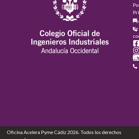
Pol
Pr
Pol
de
co
Oficina Acelera Pyme Cádiz 2026. Todos los derechos