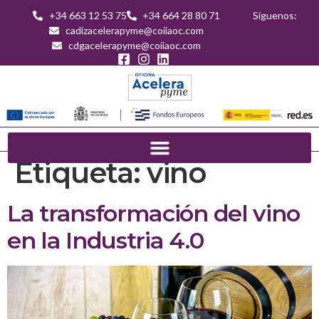
+34 663 12 53 75
+34 664 28 80 71
Síguenos:
cadizacelerapyme@coiiaoc.com
cdgacelerapyme@coiiaoc.com
Etiqueta:
vino
La transformación del vino
en la Industria 4.0