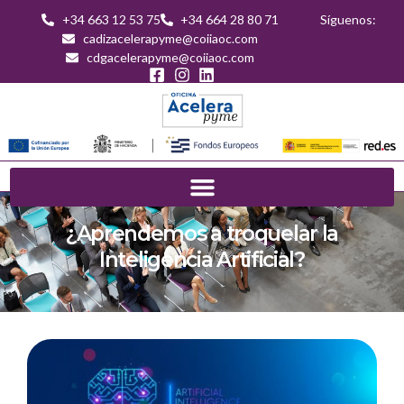
+34 663 12 53 75
+34 664 28 80 71
Síguenos:
cadizacelerapyme@coiiaoc.com
cdgacelerapyme@coiiaoc.com
¿Aprendemos a troquelar la
Inteligencia Artificial?