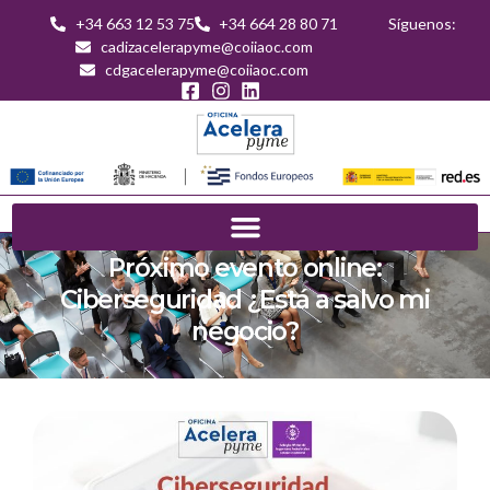
+34 663 12 53 75
+34 664 28 80 71
Síguenos:
cadizacelerapyme@coiiaoc.com
cdgacelerapyme@coiiaoc.com
Próximo evento online:
Ciberseguridad ¿Está a salvo mi
negocio?