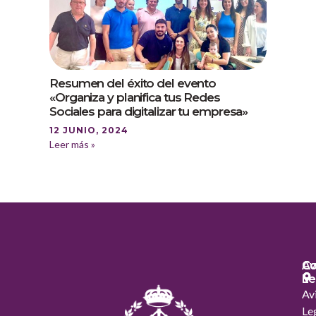
Resumen del éxito del evento
«Organiza y planifica tus Redes
Sociales para digitalizar tu empresa»
12 JUNIO, 2024
Leer más »
Co
Co
Av
Le
Av
Le