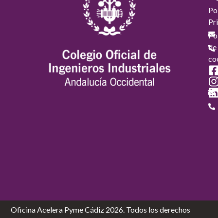
Pol
Pr
Pol
de
co
Oficina Acelera Pyme Cádiz 2026. Todos los derechos