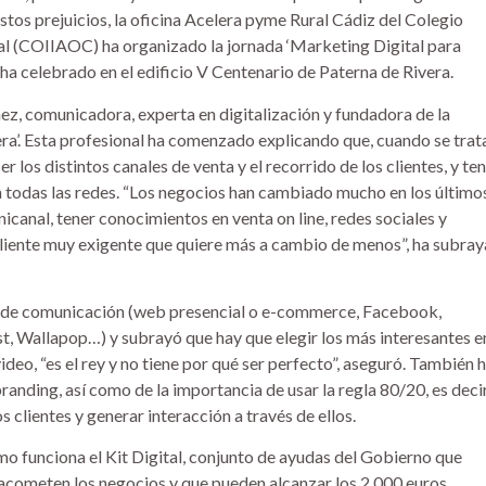
stos prejuicios, la oficina Acelera pyme Rural Cádiz del Colegio
tal (COIIAOC) ha organizado la jornada ‘Marketing Digital para
 ha celebrado en el edificio V Centenario de Paterna de Rivera.
ez, comunicadora, experta en digitalización y fundadora de la
a’. Esta profesional ha comenzado explicando que, cuando se trat
 los distintos canales de venta y el recorrido de los clientes, y te
n todas las redes. “Los negocios han cambiado mucho en los último
icanal, tener conocimientos en venta on line, redes sociales y
 cliente muy exigente que quiere más a cambio de menos”, ha subra
les de comunicación (web presencial o e-commerce, Facebook,
, Wallapop…) y subrayó que hay que elegir los más interesantes e
deo, “es el rey y no tiene por qué ser perfecto”, aseguró. También 
randing, así como de la importancia de usar la regla 80/20, es decir
 clientes y generar interacción a través de ellos.
o funciona el Kit Digital, conjunto de ayudas del Gobierno que
 acometen los negocios y que pueden alcanzar los 2.000 euros