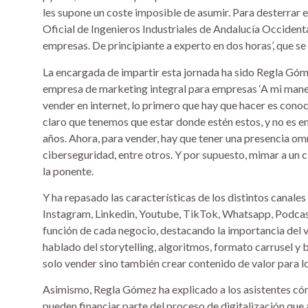
les supone un coste imposible de asumir. Para desterrar e
Oficial de Ingenieros Industriales de Andalucía Occiden
empresas. De principiante a experto en dos horas’, que se
La encargada de impartir esta jornada ha sido Regla Góm
empresa de marketing integral para empresas ‘A mi maner
vender en internet, lo primero que hay que hacer es conocer
claro que tenemos que estar donde estén estos, y no es e
años. Ahora, para vender, hay que tener una presencia omn
ciberseguridad, entre otros. Y por supuesto, mimar a un
la ponente.
Y ha repasado las características de los distintos cana
Instagram, Linkedin, Youtube, TikTok, Whatsapp, Podcast
función de cada negocio, destacando la importancia del vi
hablado del storytelling, algoritmos, formato carrusel y b
solo vender sino también crear contenido de valor para los
Asimismo, Regla Gómez ha explicado a los asistentes cóm
pueden financiar parte del proceso de digitalización que