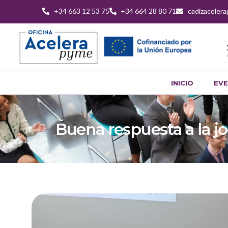
+34 663 12 53 75
+34 664 28 80 71
cadizaceler
INICIO
EVE
Buena respuesta a la j