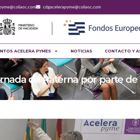
apyme@coiiaoc.com
cdgacelerapyme@coiiaoc.com
NTOS ACELERA PYMES
NOTICIAS
CONTACTO Y A
ornada de Paterna por parte de 