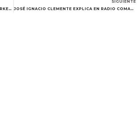
SIGUIENTE
REGLA GÓMEZ HABLA EN CANAL SUR SOBRE MARKETING DIGITAL
JOSÉ IGNACIO CLEMENTE EXPLICA EN RADIO COMARCA CADENA SER LAS VENTAJAS DEL LEAN MANUFACTURING