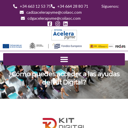
+34 663 12 53 75
+34 664 28 80 71
Síguenos:
cadizacelerapyme@coiiaoc.com
cdgacelerapyme@coiiaoc.com
¿Cómo puedes acceder a las ayudas
del Kit Digital?