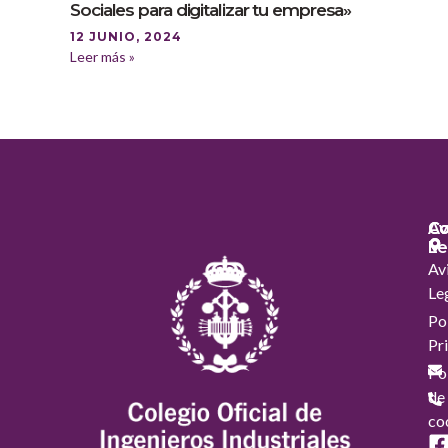
Sociales para digitalizar tu empresa»
12 JUNIO, 2024
Leer más »
Co
Co
Av
Le
Av
Le
Pol
Pr
Pol
de
co