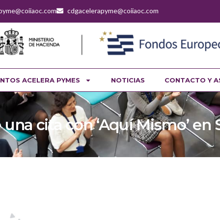
apyme@coiiaoc.com
cdgacelerapyme@coiiaoc.com
NTOS ACELERA PYMES
NOTICIAS
CONTACTO Y A
e una cita con ‘Aquí Mismo’ en S