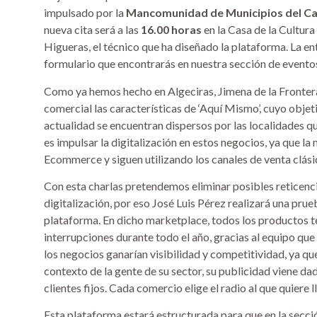
impulsado por la
Mancomunidad de Municipios del Ca
nueva cita será a las
16.00 horas
en la Casa de la Cultura
Higueras, el técnico que ha diseñado la plataforma. La en
formulario que encontrarás en nuestra sección de evento
Como ya hemos hecho en Algeciras, Jimena de la Frontera 
comercial las características de ‘Aquí Mismo’, cuyo obje
actualidad se encuentran dispersos por las localidades q
es impulsar la digitalización en estos negocios, ya que l
Ecommerce y siguen utilizando los canales de venta clási
Con esta charlas pretendemos eliminar posibles reticenci
digitalización, por eso José Luis Pérez realizará una prueb
plataforma. En dicho marketplace, todos los productos tend
interrupciones durante todo el año, gracias al equipo que 
los negocios ganarían visibilidad y competitividad, ya qu
contexto de la gente de su sector, su publicidad viene da
clientes fijos. Cada comercio elige el radio al que quiere l
Esta plataforma estará estructurada para que en la secc