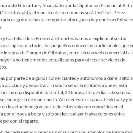
mpo de Gibraltar
y financiado por la Diputación Provincial. Esta
 (C/Trufas s/n) y el maestro de ceremonias será José Luis Pérez
trada es gratuita hasta completar aforo, pero hay que inscribirse en
s.
y Castellar de la Frontera, el martes vamos a explicar al sector
tivo es agrupar a todos los pequeños comercios tradicionales que en
ue integran El Campo de Gibraltar, con o sin una web comercial.La 
a mayoría no tiene medios actualizados para ofrecer servicios de
cos.
as por parte de algunos comerciantes y autónomos a dar el salto a
a práctica y demostrará in situ lo sencilla e intuitiva que es esta
rían una disponibilidad total, 24 horas al día, 7 días a la semana,
se encargaría de mantenerlo. Al tener este escaparate virtual y glo
e en la actualidad gran parte de estos solo son conocidos en el
da por el boca a boca y solo suelen realizar transacciones entre
legar con el reparto.
ión de cada negocio pueda subir sus propios artículos de forma mu