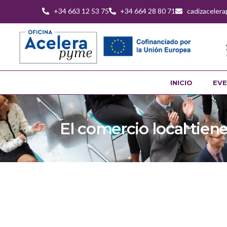
+34 663 12 53 75
+34 664 28 80 71
cadizaceler
INICIO
EVE
El comercio local tien