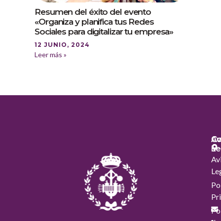
Resumen del éxito del evento
«Organiza y planifica tus Redes
Sociales para digitalizar tu empresa»
12 JUNIO, 2024
Leer más »
Co
Co
Av
Le
Av
Le
Pol
Pr
Pol