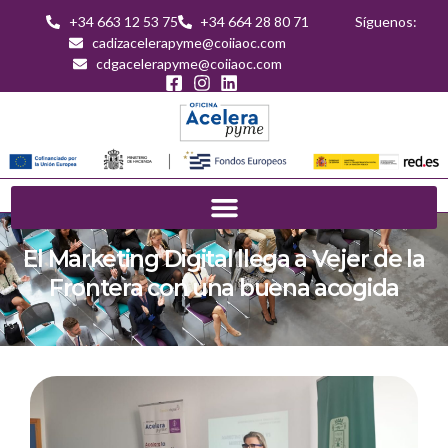
+34 663 12 53 75
+34 664 28 80 71
Síguenos:
cadizacelerapyme@coiiaoc.com
cdgacelerapyme@coiiaoc.com
El Marketing Digital llega a Vejer de la
Frontera con una buena acogida