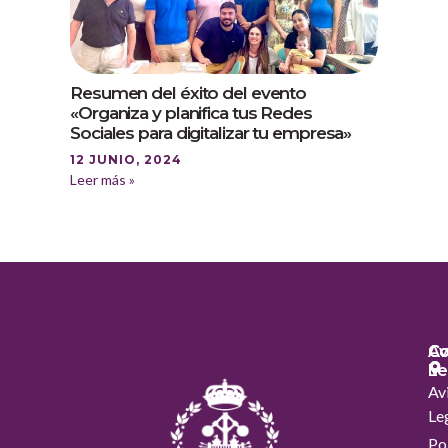
Resumen del éxito del evento
«Organiza y planifica tus Redes
Sociales para digitalizar tu empresa»
12 JUNIO, 2024
Leer más »
Co
Co
Av
Le
Av
Le
Pol