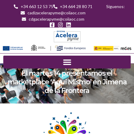
+34 663 12 53 75
+34 664 28 80 71
Síguenos:
cadizacelerapyme@coiiaoc.com
cdgacelerapyme@coiiaoc.com
El martes 14 presentamos el
marketplace ‘Aquí Mismo’ en Jimena
de la Frontera