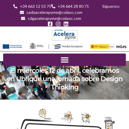
+34 663 12 53 75
+34 664 28 80 71
Síguenos:
cadizacelerapyme@coiiaoc.com
cdgacelerapyme@coiiaoc.com
El miércoles 12 de abril, celebramos
en Ubrique una jornada sobre Design
Thinking