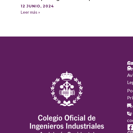
12 JUNIO, 2024
Leer más »
Co
Co
Av
Le
Av
Le
Pol
Pr
Pol
de
co