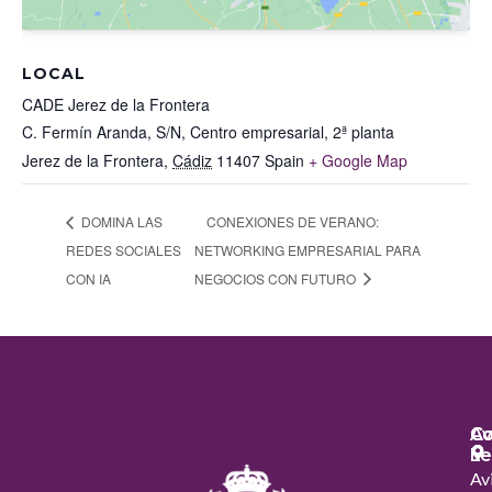
LOCAL
CADE Jerez de la Frontera
C. Fermín Aranda, S/N, Centro empresarial, 2ª planta
Jerez de la Frontera
,
Cádiz
11407
Spain
+ Google Map
DOMINA LAS
CONEXIONES DE VERANO:
REDES SOCIALES
NETWORKING EMPRESARIAL PARA
CON IA
NEGOCIOS CON FUTURO
Co
Co
Av
Le
Av