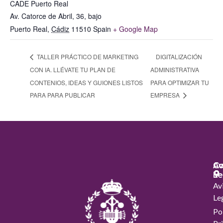
CADE Puerto Real
Av. Catorce de Abril, 36, bajo
Puerto Real
,
Cádiz
11510
Spain
+ Google Map
TALLER PRÁCTICO DE MARKETING
DIGITALIZACIÓN
CON IA. LLÉVATE TU PLAN DE
ADMINISTRATIVA
CONTENIOS, IDEAS Y GUIONES LISTOS
PARA OPTIMIZAR TU
PARA PARA PUBLICAR
EMPRESA
Co
Co
Av
Le
Av
Le
Pol