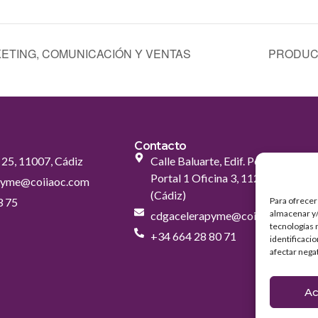
KETING, COMUNICACIÓN Y VENTAS
PRODUCT
Contacto
, 25, 11007, Cádiz
Calle Baluarte, Edif. Pérez Blázque
Portal 1 Oficina 3, 11201, Algecira
pyme@coiiaoc.com
(Cádiz)
3 75
Para ofrecer
almacenar y/
cdgacelerapyme@coiiaoc.com
tecnologías 
+34 664 28 80 71
identificaci
afectar nega
Ac