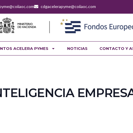
apyme@coiiaoc.com
cdgacelerapyme@coiiaoc.com
NTOS ACELERA PYMES
NOTICIAS
CONTACTO Y A
INTELIGENCIA EMPRES