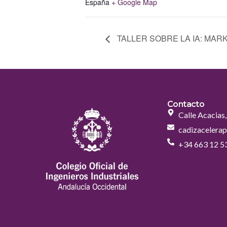
España
+ Google Map
TALLER SOBRE LA IA: MAR
Contacto
Calle Acacias
cadizacelera
+34 663 12 5