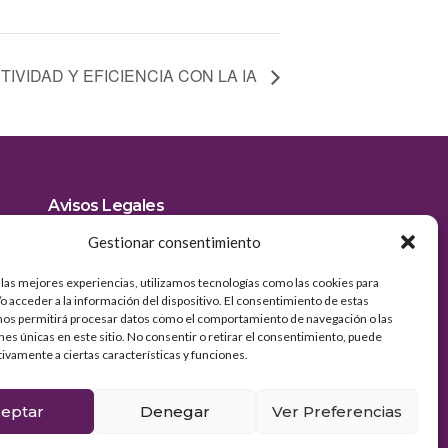
IVIDAD Y EFICIENCIA CON LA IA
Avisos Legales
z
Aviso Legal
Gestionar consentimiento
s
Política de Privacidad
Política de cookies
 las mejores experiencias, utilizamos tecnologías como las cookies para
o acceder a la información del dispositivo. El consentimiento de estas
nos permitirá procesar datos como el comportamiento de navegación o las
ones únicas en este sitio. No consentir o retirar el consentimiento, puede
tivamente a ciertas características y funciones.
eptar
Denegar
Ver Preferencias