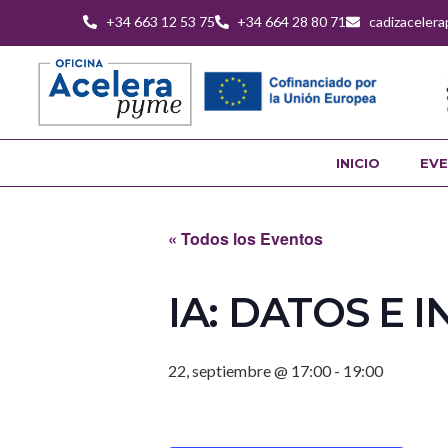
+34 663 12 53 75
+34 664 28 80 71
cadizaceler
INICIO
EVE
« Todos los Eventos
IA: DATOS E 
22, septiembre @ 17:00
-
19:00