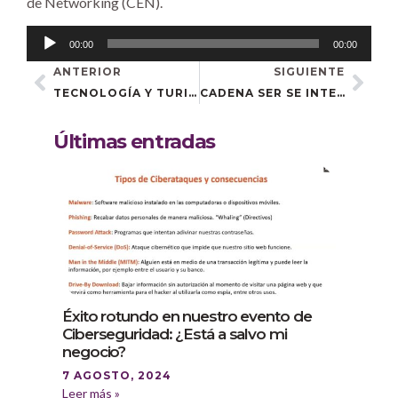
de Networking (CEN).
Reproductor
00:00
00:00
de
ANTERIOR
SIGUIENTE
audio
TECNOLOGÍA Y TURISMO RURAL: TÁNDEM DE ÉXITO
CADENA SER SE INTERESA SOBRE NUESTRA JORNADA DE CIBERSEGURIDAD
Últimas entradas
Éxito rotundo en nuestro evento de
Ciberseguridad: ¿Está a salvo mi
negocio?
7 AGOSTO, 2024
Leer más »