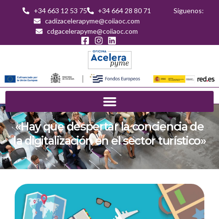
+34 663 12 53 75
+34 664 28 80 71
Síguenos:
cadizacelerapyme@coiiaoc.com
cdgacelerapyme@coiiaoc.com
«Hay que despertar la conciencia de
la digitalización en el sector turístico»