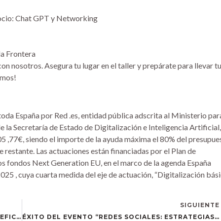
gocio: Chat GPT y Networking
la Frontera
n nosotros. Asegura tu lugar en el taller y prepárate para llevar t
ramos!
oda España por Red .es, entidad pública adscrita al Ministerio para
 la Secretaría de Estado de Digitalización e Inteligencia Artificial,
5 ,77€, siendo el importe de la ayuda máxima el 80% del presupue
e restante. Las actuaciones están financiadas por el Plan de
los fondos Next Generation EU, en el marco de la agenda España
025 , cuya cuarta medida del eje de actuación, “Digitalización bás
SIGUIENTE
REDES SOCIALES: ESTRATEGIAS DE MARKETING EFICACES PARA TU NEGOCIO LLEGA A ESPERA
ÉXITO DEL EVENTO “REDES SOCIALES: ESTRATEGIAS DE MARKETING EFICACES PARA TU NEGOCIO” EN ESPERA