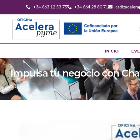
+34 663 12 53 75
+34 664 28 80 71
cadizaceler
INICIO
EVE
Impulsa tu negocio con Chat