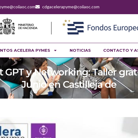
apyme@coiiaoc.com
cdgacelerapyme@coiiaoc.com
NTOS ACELERA PYMES
NOTICIAS
CONTACTO Y A
 GPT y Networking: Taller grat
Junio en Castilleja de