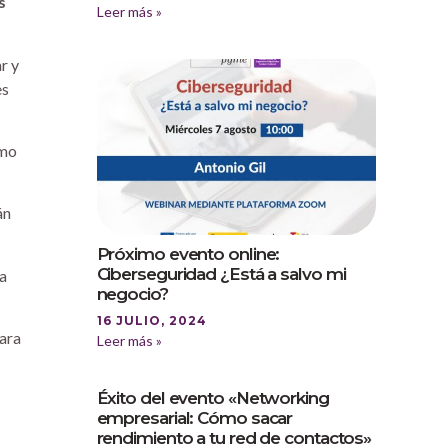
s
Leer más »
r y
es
omo
án
Próximo evento online:
Ciberseguridad ¿Está a salvo mi
la
negocio?
16 JULIO, 2024
para
Leer más »
Éxito del evento «Networking
empresarial: Cómo sacar
rendimiento a tu red de contactos»