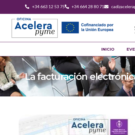
+34 663 12 53 75
+34 664 28 80 71
cadizaceler
INICIO
EVE
La facturación electrónica