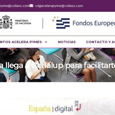
apyme@coiiaoc.com
cdgacelerapyme@coiiaoc.com
NTOS ACELERA PYMES
NOTICIAS
CONTACTO Y A
 llega a Benalup para facilitarte