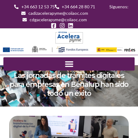
+34 663 12 53 75
+34 664 28 80 71
Síguenos:
cadizacelerapyme@coiiaoc.com
cdgacelerapyme@coiiaoc.com
Las jornadas de trámites digitales
para empresas en Benalup han sido
todo un éxito