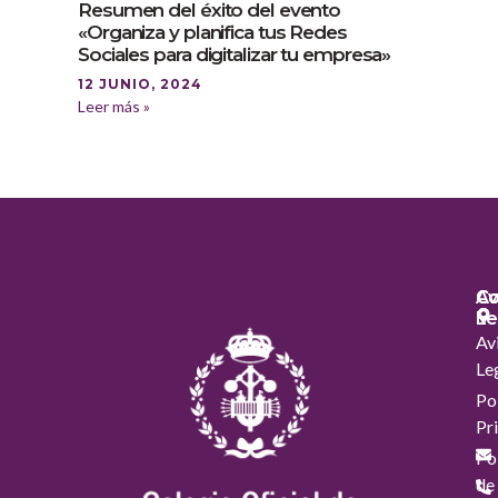
Resumen del éxito del evento
«Organiza y planifica tus Redes
Sociales para digitalizar tu empresa»
12 JUNIO, 2024
Leer más »
Co
Co
Av
Le
Av
Le
Pol
Pr
Pol
de