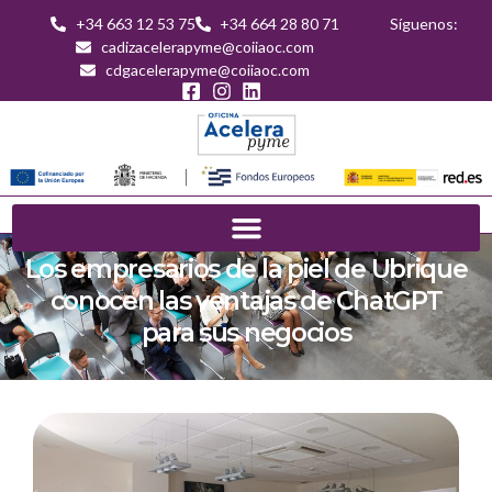
+34 663 12 53 75
+34 664 28 80 71
Síguenos:
cadizacelerapyme@coiiaoc.com
cdgacelerapyme@coiiaoc.com
Los empresarios de la piel de Ubrique
conocen las ventajas de ChatGPT
para sus negocios