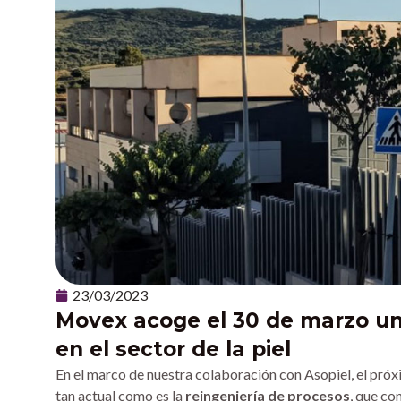
23/03/2023
Movex acoge el 30 de marzo una
en el sector de la piel
En el marco de nuestra colaboración con Asopiel, el pr
tan actual como es la
reingeniería de procesos
, que co