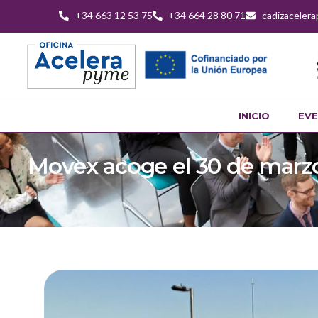
+34 663 12 53 75
+34 664 28 80 71
cadizaceler
INICIO
EVE
Movex acoge el 30 de marzo 