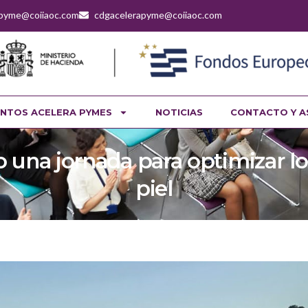
apyme@coiiaoc.com
cdgacelerapyme@coiiaoc.com
NTOS ACELERA PYMES
NOTICIAS
CONTACTO Y A
una jornada para optimizar los
piel