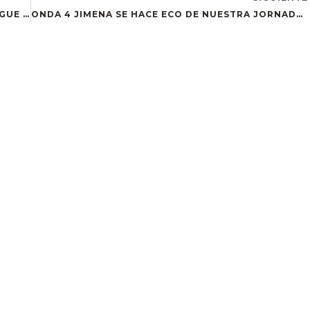
EL MARKETPLACE DEL CAMPO DE GIBRALTAR SIGUE CAPTANDO COMERCIOS
ONDA 4 JIMENA SE HACE ECO DE NUESTRA JORNADA ‘LA TRANSFORMACIÓN DIGITAL: CLAVE PARA EL TURISMO RURAL’