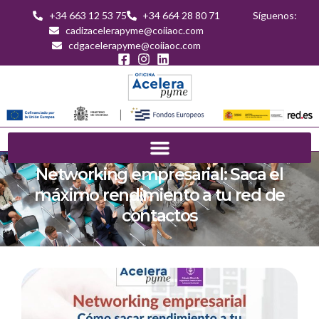
+34 663 12 53 75
+34 664 28 80 71
Síguenos:
cadizacelerapyme@coiiaoc.com
cdgacelerapyme@coiiaoc.com
Networking empresarial: Saca el
máximo rendimiento a tu red de
contactos