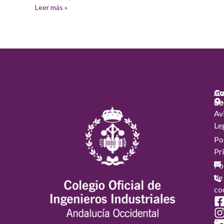
Leer más »
Co
Co
Av
Le
Av
Le
Pol
Pr
Pol
de
co