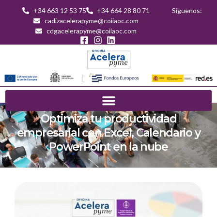
+34 663 12 53 75
+34 664 28 80 71
Síguenos:
cadizacelerapyme@coiiaoc.com
cdgacelerapyme@coiiaoc.com
Optimiza tu productividad
empresarial con Excel, Calendario y
PowerPoint en la nube