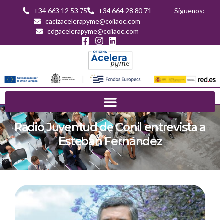
+34 663 12 53 75
+34 664 28 80 71
Síguenos:
cadizacelerapyme@coiiaoc.com
cdgacelerapyme@coiiaoc.com
Radio Juventud de Conil entrevista a
Esteban Fernández