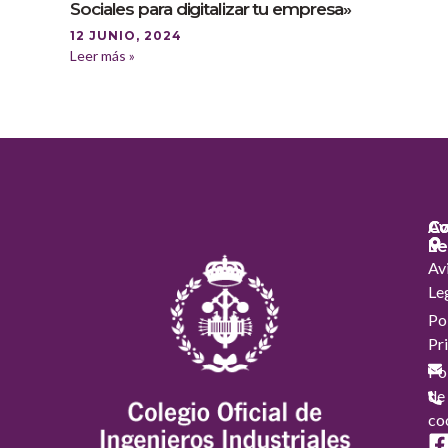
Sociales para digitalizar tu empresa»
12 JUNIO, 2024
Leer más »
Co
Co
Av
Le
Av
Le
Pol
Pr
Pol
de
co