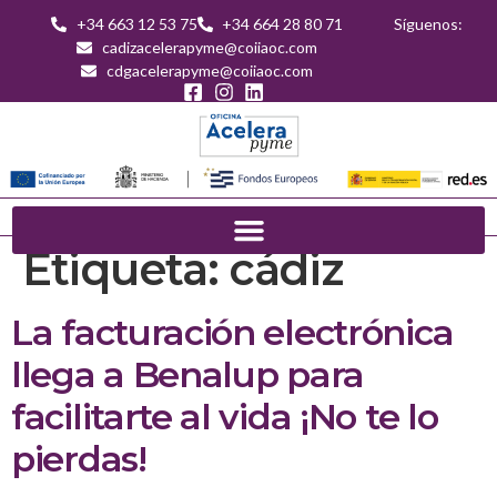
+34 663 12 53 75
+34 664 28 80 71
Síguenos:
cadizacelerapyme@coiiaoc.com
cdgacelerapyme@coiiaoc.com
Etiqueta:
cádiz
La facturación electrónica
llega a Benalup para
facilitarte al vida ¡No te lo
pierdas!