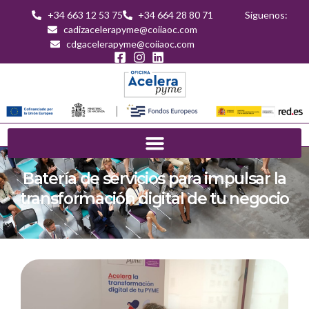
+34 663 12 53 75
+34 664 28 80 71
Síguenos:
cadizacelerapyme@coiiaoc.com
cdgacelerapyme@coiiaoc.com
Batería de servicios para impulsar la
transformación digital de tu negocio