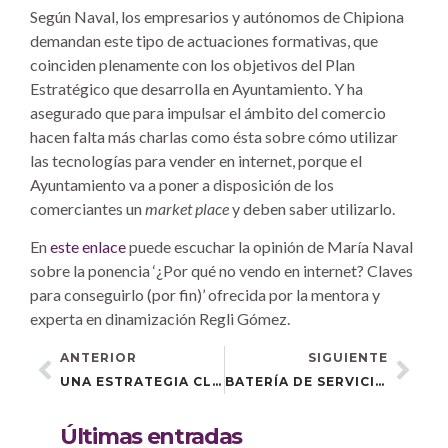
Según Naval, los empresarios y autónomos de Chipiona
demandan este tipo de actuaciones formativas, que
coinciden plenamente con los objetivos del Plan
Estratégico que desarrolla en Ayuntamiento. Y ha
asegurado que para impulsar el ámbito del comercio
hacen falta más charlas como ésta sobre cómo utilizar
las tecnologías para vender en internet, porque el
Ayuntamiento va a poner a disposición de los
comerciantes un
market place
y deben saber utilizarlo.
En
este enlace
puede escuchar la opinión de María Naval
sobre la ponencia ‘¿Por qué no vendo en internet? Claves
para conseguirlo (por fin)’ ofrecida por la mentora y
experta en dinamización Regli Gómez.
ANTERIOR
SIGUIENTE
UNA ESTRATEGIA CLARA DE NEGOCIO Y ELEGIR BIEN LOS CANALES, CLAVES PARA VENDER EN INTERNET
BATERÍA DE SERVICIOS PARA IMPULSAR LA TRANSFORMACIÓN DIGITAL DE TU NEGOCIO
Últimas entradas