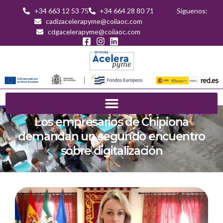
+34 663 12 53 75
+34 664 28 80 71
Síguenos:
cadizacelerapyme@coiiaoc.com
cdgacelerapyme@coiiaoc.com
Los empresarios de Chipiona
demandan un segundo encuentro
sobre digitalización