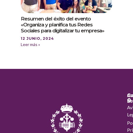
Resumen del éxito del evento
«Organiza y planifica tus Redes
Sociales para digitalizar tu empresa»
12 JUNIO, 2024
Leer más »
Co
Co
Av
Le
Av
Le
Pol
Pr