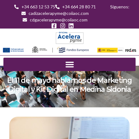
+34 663 12 53 75
+34 664 28 80 71
Síguenos:
cadizacelerapyme@coiiaoc.com
cdgacelerapyme@coiiaoc.com
El 11 de mayo hablamos de Marketing
Digital y Kit Digital en Medina Sidonia