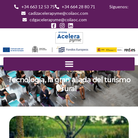
+34 663 12 53 75
+34 664 28 80 71
Síguenos:
cadizacelerapyme@coiiaoc.com
cdgacelerapyme@coiiaoc.com
Tecnología, la gran aliada del turismo
rural