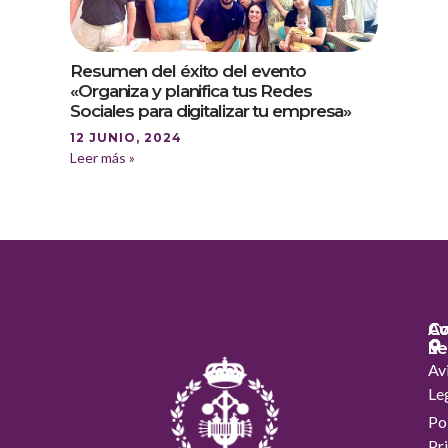
Resumen del éxito del evento
«Organiza y planifica tus Redes
Sociales para digitalizar tu empresa»
12 JUNIO, 2024
Leer más »
Co
Co
Av
Le
Av
Le
Pol
Pr