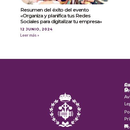
Resumen del éxito del evento
«Organiza y planifica tus Redes
Sociales para digitalizar tu empresa»
12 JUNIO, 2024
Leer más »
Co
Co
Av
Le
Av
Le
Pol
Pr
Pol