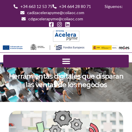
+34 663 12 53 75
+34 664 28 80 71
Síguenos:
cadizacelerapyme@coiiaoc.com
cdgacelerapyme@coiiaoc.com
Herramientas digitales que disparan
las ventas de los negocios