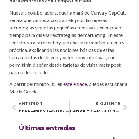
para empresas con tiempo limitado’
.
Nuestra colaboradora, que hablará de Canva y CapCut,
señala que vamos a contrarreloj con las nuevas
tecnologías y que las pequeñas empresas tienen poco
tiempo para diseñar estrategias de marketing. En este
sentido, va a ofrecer hoy una charla formativa, amena y
práctica, explicando las nociones básicas de estas
herramientas de diseño y video, muy intuitivas, que
permitirán diseñar desde tarjetas de visita hasta post
para redes sociales.
A partir del minuto 35, en
este enlace
, puedes escuchar a
María García.
ANTERIOR
SIGUIENTE
HERRAMIENTAS DIGITALES QUE DISPARAN LAS VENTAS DE LOS NEGOCIOS
CANVA Y CAPCUT: HERRAMIENTAS DE DISEÑO Y VIDEO QUE OPTIMIZAN EL MARKETING EMPRESARIAL
Últimas entradas