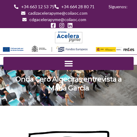
+34 663 12 53 75
+34 664 28 80 71
Síguenos:
cadizacelerapyme@coiiaoc.com
cdgacelerapyme@coiiaoc.com
Onda Cero Algeciras entrevista a
María García