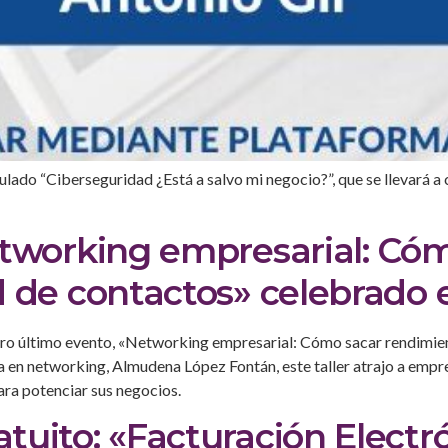
ado “Ciberseguridad ¿Está a salvo mi negocio?”, que se llevará a c
etworking empresarial: Có
d de contactos» celebrado 
ro último evento, «Networking empresarial: Cómo sacar rendimient
rta en networking, Almudena López Fontán, este taller atrajo a emp
ra potenciar sus negocios.
uito: «Facturación Electr