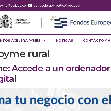
apyme@coiiaoc.com
cdgacelerapyme@coiiaoc.com
NTOS ACELERA PYMES
NOTICIAS
CONTACTO Y A
pyme rural
ne: Accede a un ordenador
gital