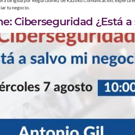
erá dirigida por Regla Gómez de Kazoku Comunicación, experta en M
iar tu negocio.
ne: Ciberseguridad ¿Está a