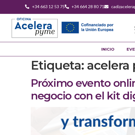
+34 663 12 53 75
+34 664 28 80 71
cadizaceler
INICIO
EVE
Etiqueta:
acelera 
Próximo evento onli
negocio con el kit di