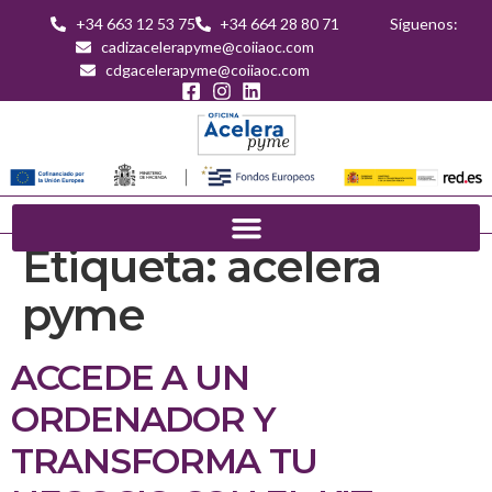
+34 663 12 53 75
+34 664 28 80 71
Síguenos:
cadizacelerapyme@coiiaoc.com
cdgacelerapyme@coiiaoc.com
Etiqueta:
acelera
pyme
ACCEDE A UN
ORDENADOR Y
TRANSFORMA TU