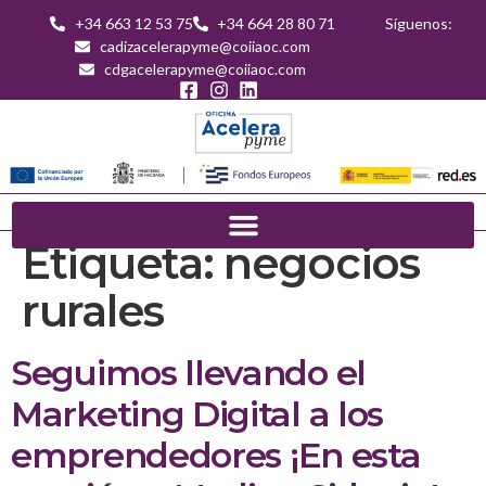
+34 663 12 53 75
+34 664 28 80 71
Síguenos:
cadizacelerapyme@coiiaoc.com
cdgacelerapyme@coiiaoc.com
Etiqueta:
negocios
rurales
Seguimos llevando el
Marketing Digital a los
emprendedores ¡En esta